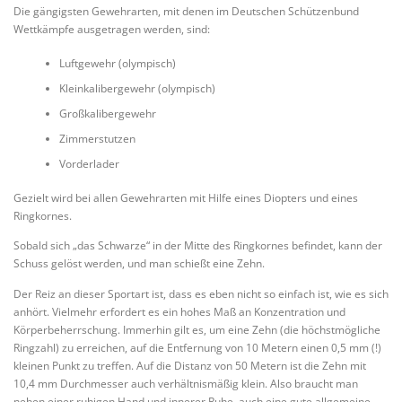
Die gängigsten Gewehrarten, mit denen im Deutschen Schützenbund
Wettkämpfe ausgetragen werden, sind:
Luftgewehr (olympisch)
Kleinkalibergewehr (olympisch)
Großkalibergewehr
Zimmerstutzen
Vorderlader
Gezielt wird bei allen Gewehrarten mit Hilfe eines Diopters und eines
Ringkornes.
Sobald sich „das Schwarze“ in der Mitte des Ringkornes befindet, kann der
Schuss gelöst werden, und man schießt eine Zehn.
Der Reiz an dieser Sportart ist, dass es eben nicht so einfach ist, wie es sich
anhört. Vielmehr erfordert es ein hohes Maß an Konzentration und
Körperbeherrschung. Immerhin gilt es, um eine Zehn (die höchstmögliche
Ringzahl) zu erreichen, auf die Entfernung von 10 Metern einen 0,5 mm (!)
kleinen Punkt zu treffen. Auf die Distanz von 50 Metern ist die Zehn mit
10,4 mm Durchmesser auch verhältnismäßig klein. Also braucht man
neben einer ruhigen Hand und innerer Ruhe, auch eine gute allgemeine