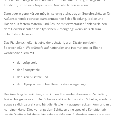
Kondition, um seinen Körper unter Kontrolle halten zu können.
Damit der eigene Körper möglichst ruhig steht, tragen Gewehrschützen für
Außenstehende recht seltsam anmutende Schießkleidung. Jacken und
Hosen aus festem Material und Schuhe mit extrastarker Sohle verleihen
dem Gewehrschützen den typischen „Entengang“ wenn sie sich zum
Schießstand bewegen.
Das Pistolenschießen ist eine der schwierigeren Disziplinen beim
Sportschießen. Wettkämpfe auf nationaler und internationaler Ebene
werden vor allem mit
der Luftpistole
der Sportpistole
der Freien Pistole und
der Olympischen Schnellfeuerpistole ausgetragen.
Der Anschlag hat mit dem, aus Film und Fernsehen bekannten Schießen,
fast nichts gemeinsam. Der Schütze steht nicht frontal zu Scheibe, sondern
etwas seitlich gedreht und hält die Pistole mit ausgestrecktem Arm und mit
nur einer Hand. Dies verlangt dem Schützen eine spezielle Kondition ab,
um die Waffe möglichst ruhig halten zu können. Außerdem muss ein guter