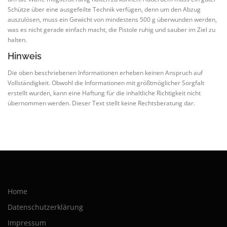
Schütze über eine ausgefeilte Technik verfügen, denn um den Abzug
auszulösen, muss ein Gewicht von mindestens 500 g überwunden werden,
was es nicht gerade einfach macht, die Pistole ruhig und sauber im Ziel zu
halten.
Hinweis
Die oben beschriebenen Informationen erheben keinen Anspruch auf
Vollständigkeit. Obwohl die Informationen mit größtmöglicher Sorgfalt
erstellt wurden, kann eine Haftung für die inhaltliche Richtigkeit nicht
übernommen werden. Dieser Text stellt keine Rechtsberatung dar.
Home
Datenschutzerklärung
Impressum