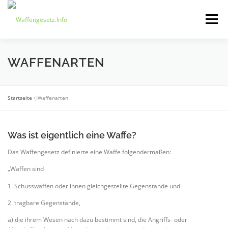
Zum
Inhalt
Menü
springen
ÜBER UNS
INFORMATIONEN
NEWS
WAFFENARTEN
WISSENSPORTAL
KONTAKT
Startseite
»
Waffenarten
Was ist eigentlich eine Waffe?
Das Waffengesetz definierte eine Waffe folgendermaßen:
„Waffen sind
1. Schusswaffen oder ihnen gleichgestellte Gegenstände und
2. tragbare Gegenstände,
a) die ihrem Wesen nach dazu bestimmt sind, die Angriffs- oder