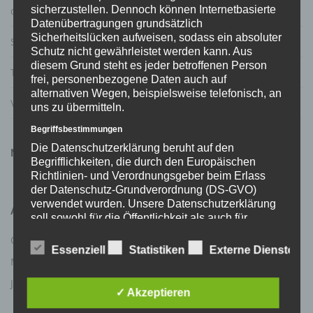
sicherzustellen. Dennoch können Internetbasierte
der Regelanfrage beim Verfassungsschutz im Waffenrecht
Datenübertragungen grundsätzlich
Sicherheitslücken aufweisen, sodass ein absoluter
Statistik: Todesfälle durch Schusswaffen
Schutz nicht gewährleistet werden kann. Aus
diesem Grund steht es jeder betroffenen Person
T-Online über das Behördenversagen von Hamburg
frei, personenbezogene Daten auch auf
alternativen Wegen, beispielsweise telefonisch, an
Video vom DJV und DSB zum Waffenrecht
uns zu übermitteln.
Begriffsbestimmungen
Die Datenschutzerklärung beruht auf den
NEUESTE KOMMENTARE
Begrifflichkeiten, die durch den Europäischen
Richtlinien- und Verordnungsgeber beim Erlass
der Datenschutz-Grundverordnung (DS-GVO)
verwendet wurden. Unsere Datenschutzerklärung
ARCHIV
soll sowohl für die Öffentlichkeit als auch für
unsere Kunden und Geschäftspartner einfach
Oktober 2023
April 2023
lesbar und verständlich sein. Um dies zu
Essenziell
Statistiken
Externe Dienste
gewährleisten, möchten wir vorab die verwendeten
März 2023
Februar 2023
Begrifflichkeiten erläutern.
Januar 2023
✓ Akzeptieren
Wir verwenden in dieser Datenschutzerklärung
unter anderem die folgenden Begriffe: