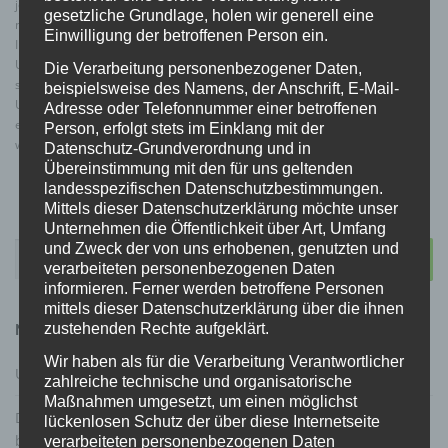
jeweiligen Autors bzw. Erstellers. Downloads und Kopien dieser Seite sind
gesetzliche Grundlage, holen wir generell eine
nur für den privaten, nicht kommerziellen Gebrauch gestattet. Soweit die
Einwilligung der betroffenen Person ein.
Inhalte auf dieser Seite nicht vom Betreiber erstellt wurden, werden die
Urheberrechte Dritter beachtet. Insbesondere werden Inhalte Dritter als
Die Verarbeitung personenbezogener Daten,
solche gekennzeichnet. Sollten Sie trotzdem auf eine
beispielsweise des Namens, der Anschrift, E-Mail-
Urheberrechtsverletzung aufmerksam werden, bitten wir um einen
Adresse oder Telefonnummer einer betroffenen
entsprechenden Hinweis. Bei Bekanntwerden von Rechtsverletzungen
Person, erfolgt stets im Einklang mit der
werden wir derartige Inhalte umgehend entfernen.
Datenschutz-Grundverordnung und in
Übereinstimmung mit den für uns geltenden
landesspezifischen Datenschutzbestimmungen.
Mittels dieser Datenschutzerklärung möchte unser
Unternehmen die Öffentlichkeit über Art, Umfang
Suchen
und Zweck der von uns erhobenen, genutzten und
nach:
verarbeiteten personenbezogenen Daten
informieren. Ferner werden betroffene Personen
mittels dieser Datenschutzerklärung über die ihnen
zustehenden Rechte aufgeklärt.
NEUESTE BEITRÄGE
Wir haben als für die Verarbeitung Verantwortlicher
Urteil zur Schlüsselaufbewahrung Waffentresor
zahlreiche technische und organisatorische
Maßnahmen umgesetzt, um einen möglichst
Die Grüne: Gutachterliche Stellungnahme Prof. Dr. Gärditz
lückenlosen Schutz der über diese Internetseite
betreffend Verfassungskonformität von Gestaltungsoptionen
verarbeiteten personenbezogenen Daten