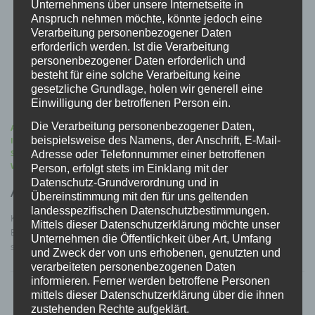
Unternehmens über unsere Internetseite in
Anspruch nehmen möchte, könnte jedoch eine
Verarbeitung personenbezogener Daten
erforderlich werden. Ist die Verarbeitung
personenbezogener Daten erforderlich und
besteht für eine solche Verarbeitung keine
gesetzliche Grundlage, holen wir generell eine
Einwilligung der betroffenen Person ein.
Die Verarbeitung personenbezogener Daten,
ALLGEMEIN
/
GEWEHR
/
ILLEGALE WAFFEN
/
INFLUENCER
/
beispielsweise des Namens, der Anschrift, E-Mail-
INTERNATIONAL
/
LEGALE WAFFEN
/
PISTOLE
/
SCHUSSWAFFE
/
SELBSTLADER
/
STUDIEN
/
WAFFENGESETZ
/
WAFFENRECHT
/
Adresse oder Telefonnummer einer betroffenen
WAFFENTYP
/
ZAHLEN
Person, erfolgt stets im Einklang mit der
Datenschutz-Grundverordnung und in
Analyse: Waffen in Europa
Übereinstimmung mit den für uns geltenden
landesspezifischen Datenschutzbestimmungen.
Katja Triebel hat 2015 einen umfassenden Überblick über Waffenbesitz in
Mittels dieser Datenschutzerklärung möchte unser
Europa erstellt. Interessant unter anderem die Analyse zu illegalen Waffen
Unternehmen die Öffentlichkeit über Art, Umfang
sowie den Gründen für Waffenbesitz. Den gesamten Bericht gibt es …
und Zweck der von uns erhobenen, genutzten und
verarbeiteten personenbezogenen Daten
informieren. Ferner werden betroffene Personen
mittels dieser Datenschutzerklärung über die ihnen
zustehenden Rechte aufgeklärt.