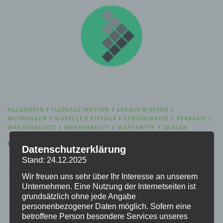
ALLGEMEIN
/
ILLEGALE WAFFEN
/
LEGALE WAFFEN
/
MEINUNGEN
/
NOVELLE
/
PISTOLE
/
SCHUSSWAFFE
/
VERBAND
/
WAFFENGESETZ
/
WAFFENRECHT
/
WAFFENTYP
/
ZAHLEN
Video vom DJV und DSB zum Waffenrecht
Datenschutzerklärung
Stand: 24.12.2025
Wir freuen uns sehr über Ihr Interesse an unserem
Unternehmen. Eine Nutzung der Internetseiten ist
grundsätzlich ohne jede Angabe
personenbezogener Daten möglich. Sofern eine
betroffene Person besondere Services unseres