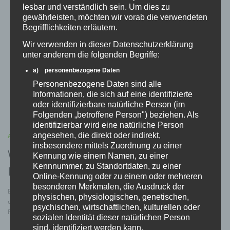
lesbar und verständlich sein. Um dies zu
gewährleisten, möchten wir vorab die verwendeten
Begrifflichkeiten erläutern.
Wir verwenden in dieser Datenschutzerklärung
unter anderem die folgenden Begriffe:
a) personenbezogene Daten
Personenbezogene Daten sind alle
Informationen, die sich auf eine identifizierte
oder identifizierbare natürliche Person (im
Folgenden „betroffene Person") beziehen. Als
identifizierbar wird eine natürliche Person
angesehen, die direkt oder indirekt,
ALLGEMEIN
/
AUFBEWAHRUNG
/
ILLEGALE WAFFEN
/
PRESSE
insbesondere mittels Zuordnung zu einer
Waffenlagerung bei Polizei in Rheinland-
Kennung wie einem Namen, zu einer
Kennnummer, zu Standortdaten, zu einer
Pfalz mit Kritik
Online-Kennung oder zu einem oder mehreren
besonderen Merkmalen, die Ausdruck der
Bundesweit gibt es immer wieder Berichte darüber, dass Geld, Drogen
physischen, physiologischen, genetischen,
oder Waffen aus Asservatenkammern gestohlen werden. Auch bei der
psychischen, wirtschaftlichen, kulturellen oder
Polizei in Mainz ist das 2011 schon vorgekommen. Um so etwas …
sozialen Identität dieser natürlichen Person
sind, identifiziert werden kann.