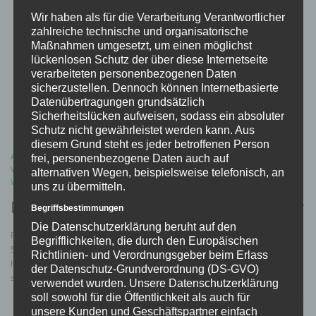
Wir haben als für die Verarbeitung Verantwortlicher
zahlreiche technische und organisatorische
Maßnahmen umgesetzt, um einen möglichst
lückenlosen Schutz der über diese Internetseite
verarbeiteten personenbezogenen Daten
sicherzustellen. Dennoch können Internetbasierte
Datenübertragungen grundsätzlich
Sicherheitslücken aufweisen, sodass ein absoluter
Schutz nicht gewährleistet werden kann. Aus
diesem Grund steht es jeder betroffenen Person
ALLGEMEIN
/
AUFBEWAHRUNG
/
ILLEGALE WAFFEN
/
LEGALE
frei, personenbezogene Daten auch auf
WAFFEN
/
MEINUNGEN
/
NOVELLE
/
PRESSE
/
VERBAND
/
alternativen Wegen, beispielsweise telefonisch, an
WAFFENRECHT
uns zu übermitteln.
MDR: Waffenrecht ist bereits sehr restriktiv
Begriffsbestimmungen
Die Datenschutzerklärung beruht auf den
Radiointerview zum Thema Waffenrecht mit Roland Ermer, Präsident des
Begrifflichkeiten, die durch den Europäischen
Sächsischen Schützenbundes.
Richtlinien- und Verordnungsgeber beim Erlass
https://www.mdr.de/nachrichten/podcast/interview/audio-waffenrecht-
der Datenschutz-Grundverordnung (DS-GVO)
sportschuetzen-schuetzenbund-100.html
verwendet wurden. Unsere Datenschutzerklärung
soll sowohl für die Öffentlichkeit als auch für
unsere Kunden und Geschäftspartner einfach