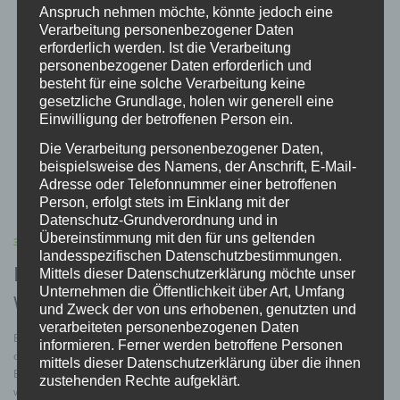
Anspruch nehmen möchte, könnte jedoch eine
Verarbeitung personenbezogener Daten
erforderlich werden. Ist die Verarbeitung
personenbezogener Daten erforderlich und
besteht für eine solche Verarbeitung keine
gesetzliche Grundlage, holen wir generell eine
Einwilligung der betroffenen Person ein.
Die Verarbeitung personenbezogener Daten,
beispielsweise des Namens, der Anschrift, E-Mail-
Adresse oder Telefonnummer einer betroffenen
Person, erfolgt stets im Einklang mit der
Datenschutz-Grundverordnung und in
Übereinstimmung mit den für uns geltenden
3D
/
ILLEGALE WAFFEN
/
WAFFENGESETZ
/
WAFFENTYP
landesspezifischen Datenschutzbestimmungen.
Bericht Deutschlandfunk über Illegale
Mittels dieser Datenschutzerklärung möchte unser
Unternehmen die Öffentlichkeit über Art, Umfang
Waffen
und Zweck der von uns erhobenen, genutzten und
verarbeiteten personenbezogenen Daten
Bericht des Deutschlandfunks über die Problematik illegaler Waffen aus
informieren. Ferner werden betroffene Personen
den ehemaligen und aktuellen Krisenregionen und technologischer
mittels dieser Datenschutzerklärung über die ihnen
Entwicklungen wie 3D Druck. https://www.deutschlandfunk.de/illegale-
zustehenden Rechte aufgeklärt.
waffen-100.html