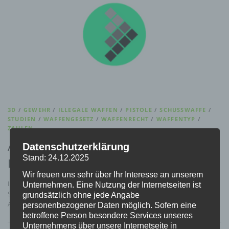
3D
/
GEWEHR
/
ILLEGALE WAFFEN
/
PISTOLE
/
SCHUSSWAFFE
/
STUDIEN
/
WAFFENGESETZ
/
WAFFENRECHT
/
WAFFENTYP
/
ZAHLEN
Anfrage der SPD in Bayern: Waffen aus 3D-
Datenschutzerklärung
Stand: 24.12.2025
Druckern
Wir freuen uns sehr über Ihr Interesse an unserem
Im BLKA wurde bei Versuchen mit in 3D-Drucktechnik hergestellten
Unternehmen. Eine Nutzung der Internetseiten ist
Schusswaffen festgestellt, dass diese je nach Qualität und Bauweise zur
grundsätzlich ohne jede Angabe
Abgabe von Schüssen geeignet sein können. Es war zu beobachten, dass …
personenbezogener Daten möglich. Sofern eine
betroffene Person besondere Services unseres
Unternehmens über unsere Internetseite in