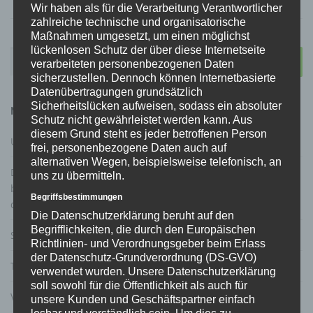
Wir haben als für die Verarbeitung Verantwortlicher
zahlreiche technische und organisatorische
Maßnahmen umgesetzt, um einen möglichst
lückenlosen Schutz der über diese Internetseite
Suchen
verarbeiteten personenbezogenen Daten
nach:
sicherzustellen. Dennoch können Internetbasierte
Datenübertragungen grundsätzlich
Sicherheitslücken aufweisen, sodass ein absoluter
NEUESTE BEITRÄGE
Schutz nicht gewährleistet werden kann. Aus
diesem Grund steht es jeder betroffenen Person
Urteil zur Schlüsselaufbewahrung Waffentresor
frei, personenbezogene Daten auch auf
alternativen Wegen, beispielsweise telefonisch, an
Die Grüne: Gutachterliche Stellungnahme Prof. Dr. Gärditz
uns zu übermitteln.
betreffend Verfassungskonformität von Gestaltungsoptionen
Begriffsbestimmungen
der Regelanfrage beim Verfassungsschutz im Waffenrecht
Die Datenschutzerklärung beruht auf den
Begrifflichkeiten, die durch den Europäischen
Statistik: Todesfälle durch Schusswaffen
Richtlinien- und Verordnungsgeber beim Erlass
der Datenschutz-Grundverordnung (DS-GVO)
T-Online über das Behördenversagen von Hamburg
verwendet wurden. Unsere Datenschutzerklärung
soll sowohl für die Öffentlichkeit als auch für
Video vom DJV und DSB zum Waffenrecht
unsere Kunden und Geschäftspartner einfach