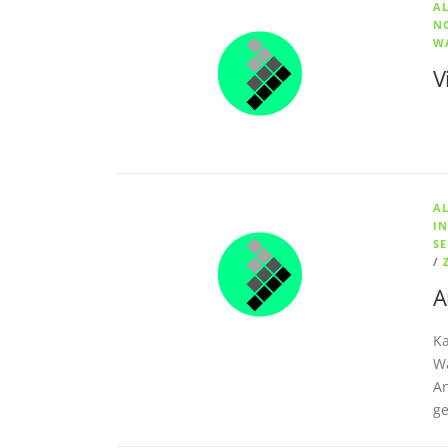
A
N
W
V
A
I
S
/
A
Ka
Wa
An
ge