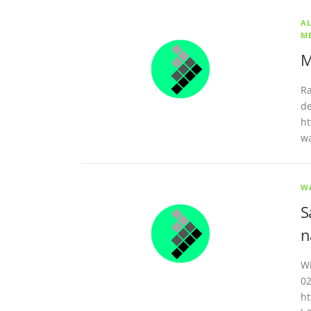
A
M
M
Ra
de
ht
wa
W
S
n
Wi
02
ht