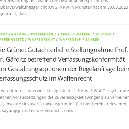
Aufbewahrung der Waffen und Munition entspricht Das
Oberverwaltungsgericht (OVG) NRW in Münster hat am 30.08.2023
geurteilt, dass …
UFBEWAHRUNG
/
EXTREMISMUS
/
LEGALE WAFFEN
/
STUDIEN
/
AFFENGESETZ
/
WAFFENRECHT
/
WAFFENTYP
/
ZAHLEN
ie Grüne: Gutachterliche Stellungnahme Prof.
r. Gärditz betreffend Verfassungskonformität
on Gestaltungsoptionen der Regelanfrage bei
erfassungsschutz im Waffenrecht
 wird interessanterweise festgestellt: „§ 5 Abs. 1 WaffG regelt, unte
lchen Voraussetzungen die Zuverlässigkeit zwingend zu verneine
t („absolute Unzuverlässigkeitsgründe“. Ein hier bereits relevanter
rsagungsgrund ist der Verdacht, dass …