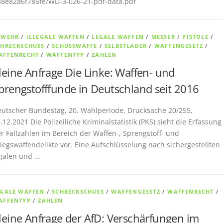
8e82a6f786fe/WD-3-026-21-pdf-data.pdf
EWEHR
/
ILLEGALE WAFFEN
/
LEGALE WAFFEN
/
MESSER
/
PISTOLE
/
CHRECKSCHUSS
/
SCHUSSWAFFE
/
SELBSTLADER
/
WAFFENGESETZ
/
AFFENRECHT
/
WAFFENTYP
/
ZAHLEN
leine Anfrage Die Linke: Waffen- und
prengstofffunde in Deutschland seit 2016
utscher Bundestag, 20. Wahlperiode, Drucksache 20/255,
.12.2021 Die Polizeiliche Kriminalstatistik (PKS) sieht die Erfassung
r Fallzahlen im Bereich der Waffen-, Sprengstoff- und
iegswaffendelikte vor. Eine Aufschlüsselung nach sichergestellten
galen und …
EGALE WAFFEN
/
SCHRECKSCHUSS
/
WAFFENGESETZ
/
WAFFENRECHT
/
AFFENTYP
/
ZAHLEN
leine Anfrage der AfD: Verschärfungen im