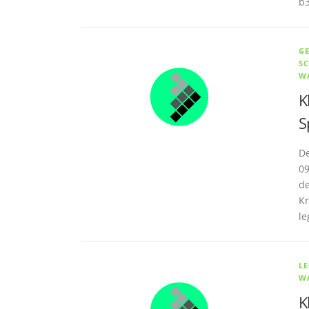
b3
G
S
W
K
S
De
09
de
Kr
le
L
W
K