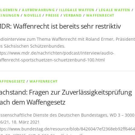
LLGEMEIN
/
AUFBEWAHRUNG
/
ILLEGALE WAFFEN
/
LEGALE WAFFEN
/
EINUNGEN
/
NOVELLE
/
PRESSE
/
VERBAND
/
WAFFENRECHT
DR: Waffenrecht ist bereits sehr restriktiv
diointerview zum Thema Waffenrecht mit Roland Ermer, Präsident
s Sächsischen Schützenbundes.
tps://www.mdr.de/nachrichten/podcast/interview/audio-
ffenrecht-sportschuetzen-schuetzenbund-100.html
AFFENGESETZ
/
WAFFENRECHT
achstand: Fragen zur Zuverlässigkeitsprüfung
ach dem Waffengesetz
ssenschaftliche Dienste des Deutschen Bundestages, WD 3 – 3000
6/21, 18. März 2021
tps://www.bundestag.de/resource/blob/842604/7ef2368eb92ff646