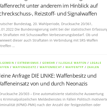
affenrecht unter anderem im Hinblick auf
chreckschuss-, Reizstoff- und Signalwaffen
utscher Bundestag, 20. Wahlperiode, Drucksache 20/361,
.01.2022 Die Bundesregierung sieht bei der statistischen Erfassun
n Straftaten mit Schusswaffen Verbesserungsbedarf. Ob und
wieweit dieser auch Straftaten in Verbindung mit SRS-Waffen
treffen …
LLGEMEIN
/
EXTREMISMUS
/
GEWEHR
/
ILLEGALE WAFFEN
/
LEGALE
AFFEN
/
WAFFENGESETZ
/
WAFFENRECHT
/
WAFFENTYP
/
ZAHLEN
leine Anfrage DIE LINKE: Waffenbesitz und
affeneinsatz von und durch Neonazis
Drucksache 20/303 – Eine automatisierte statistische Auswertung
s Kriminalpolizeilichen Meldedienstes in Fällen Politisch motiviert
iminalität (KPMD-PMK) nach der Anzahl der festgestellten oder