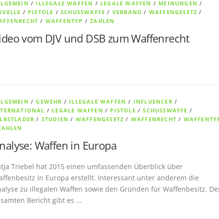
LLGEMEIN
/
ILLEGALE WAFFEN
/
LEGALE WAFFEN
/
MEINUNGEN
/
OVELLE
/
PISTOLE
/
SCHUSSWAFFE
/
VERBAND
/
WAFFENGESETZ
/
AFFENRECHT
/
WAFFENTYP
/
ZAHLEN
ideo vom DJV und DSB zum Waffenrecht
LLGEMEIN
/
GEWEHR
/
ILLEGALE WAFFEN
/
INFLUENCER
/
NTERNATIONAL
/
LEGALE WAFFEN
/
PISTOLE
/
SCHUSSWAFFE
/
ELBSTLADER
/
STUDIEN
/
WAFFENGESETZ
/
WAFFENRECHT
/
WAFFENTY
ZAHLEN
nalyse: Waffen in Europa
tja Triebel hat 2015 einen umfassenden Überblick über
ffenbesitz in Europa erstellt. Interessant unter anderem die
alyse zu illegalen Waffen sowie den Gründen für Waffenbesitz. De
samten Bericht gibt es …