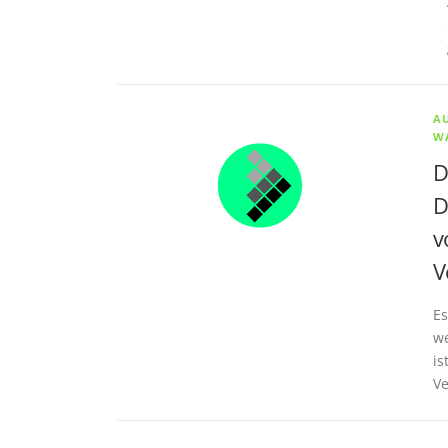
A
W
D
D
v
V
Es
we
is
Ve