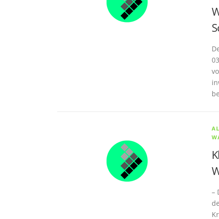
W
S
De
03
vo
in
be
A
W
K
W
– 
de
Kr