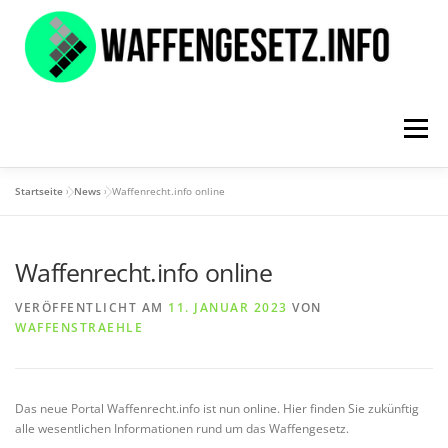
Zum
Inhalt
springen
Menü
Startseite
»
News
»
Waffenrecht.info online
ÜBER UNS
INFORMATIONEN
NEWS
Waffenrecht.info online
WISSENSPORTAL
KONTAKT
VERÖFFENTLICHT AM
11. JANUAR 2023
VON
WAFFENSTRAEHLE
Das neue Portal Waffenrecht.info ist nun online. Hier finden Sie zukünftig
alle wesentlichen Informationen rund um das Waffengesetz.