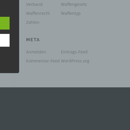
Verband
Waffengesetz
e
e
Waffenrecht
Waffentyp
nsere
 Um
Zahlen
META
Anmelden
Eintrags-Feed
Kommentar-Feed
WordPress.org
e
che
ummer,
rellen