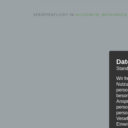
VERÖFFENTLICHT IN
ALLGEMEIN
,
MEINUNGEN
Dat
Stand
Wir f
Nutzu
perso
beson
Anspr
perso
perso
Verar
Einwi