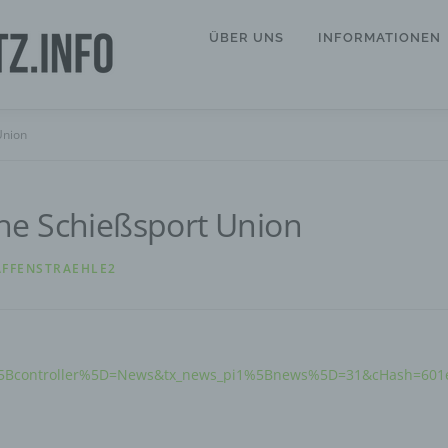
ÜBER UNS
INFORMATIONEN
Union
he Schießsport Union
FFENSTRAEHLE2
1%5Bcontroller%5D=News&tx_news_pi1%5Bnews%5D=31&cHash=601