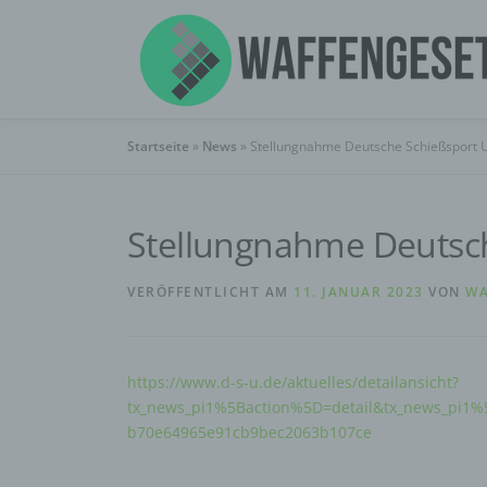
Zum
Inhalt
springen
Startseite
»
News
»
Stellungnahme Deutsche Schießsport 
Stellungnahme Deutsc
VERÖFFENTLICHT AM
11. JANUAR 2023
VON
WA
https://www.d-s-u.de/aktuelles/detailansicht?
tx_news_pi1%5Baction%5D=detail&tx_news_pi
b70e64965e91cb9bec2063b107ce