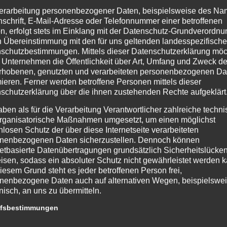
erarbeitung personenbezogener Daten, beispielsweise des Na
nschrift, E-Mail-Adresse oder Telefonnummer einer betroffenen
n, erfolgt stets im Einklang mit der Datenschutz-Grundverordnu
n Übereinstimmung mit den für uns geltenden landesspezifisch
schutzbestimmungen. Mittels dieser Datenschutzerklärung mö
 Unternehmen die Öffentlichkeit über Art, Umfang und Zweck de
rhobenen, genutzten und verarbeiteten personenbezogenen Da
mieren. Ferner werden betroffene Personen mittels dieser
schutzerklärung über die ihnen zustehenden Rechte aufgeklärt
aben als für die Verarbeitung Verantwortlicher zahlreiche techn
rganisatorische Maßnahmen umgesetzt, um einen möglichst
nlosen Schutz der über diese Internetseite verarbeiteten
nenbezogenen Daten sicherzustellen. Dennoch können
netbasierte Datenübertragungen grundsätzlich Sicherheitslücke
isen, sodass ein absoluter Schutz nicht gewährleistet werden k
iesem Grund steht es jeder betroffenen Person frei,
nenbezogene Daten auch auf alternativen Wegen, beispielswe
onisch, an uns zu übermitteln.
ffsbestimmungen
atenschutzerklärung beruht auf den Begrifflichkeiten, die durch