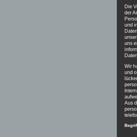
Die V
der A
Perso
und i
Daten
unser
uns e
infor
Daten
Wir h
und o
lücke
perso
Inter
aufwe
Aus d
perso
telef
Begri
Die D