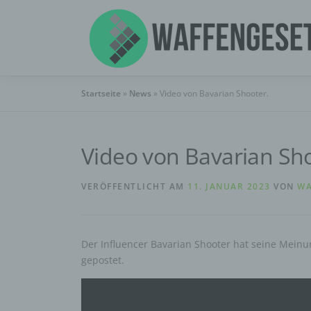
Zum
Inhalt
springen
Startseite
»
News
»
Video von Bavarian Shooter.
Video von Bavarian Sho
VERÖFFENTLICHT AM
11. JANUAR 2023
VON
WA
Der Influencer Bavarian Shooter hat seine Meinu
gepostet.