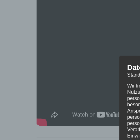
Dat
Stand
Wir f
Nutzu
perso
beson
Anspr
perso
perso
Verar
Einwi