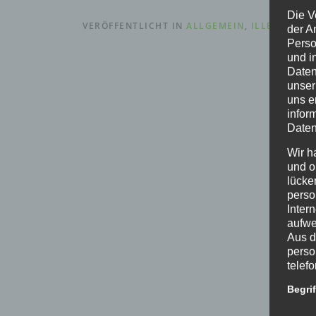
Die V
VERÖFFENTLICHT IN
ALLGEMEIN
,
ILLEGALE W
der A
Perso
und i
Daten
unser
uns e
infor
Daten
Wir h
und o
lücke
perso
Inter
aufwe
Aus d
perso
telef
Begri
Die D