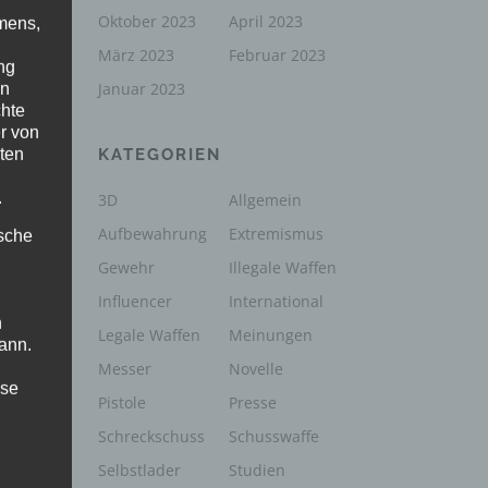
Oktober 2023
April 2023
mens,
März 2023
Februar 2023
ng
Januar 2023
en
chte
r von
ten
KATEGORIEN
.
3D
Allgemein
Aufbewahrung
Extremismus
ische
Gewehr
Illegale Waffen
Influencer
International
n
Legale Waffen
Meinungen
ann.
Messer
Novelle
ise
Pistole
Presse
Schreckschuss
Schusswaffe
Selbstlader
Studien
 den