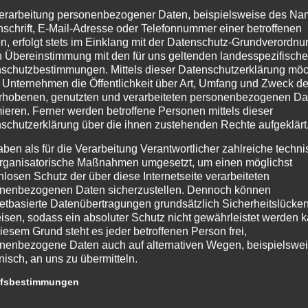
erarbeitung personenbezogener Daten, beispielsweise des Na
AFFEN
,
INFLUENCER
,
LEGALE WAFFEN
,
MEINUNGEN
nschrift, E-Mail-Adresse oder Telefonnummer einer betroffenen
n, erfolgt stets im Einklang mit der Datenschutz-Grundverordnu
n Übereinstimmung mit den für uns geltenden landesspezifisch
schutzbestimmungen. Mittels dieser Datenschutzerklärung mö
 Unternehmen die Öffentlichkeit über Art, Umfang und Zweck de
rhobenen, genutzten und verarbeiteten personenbezogenen Da
mieren. Ferner werden betroffene Personen mittels dieser
schutzerklärung über die ihnen zustehenden Rechte aufgeklärt
aben als für die Verarbeitung Verantwortlicher zahlreiche techn
rganisatorische Maßnahmen umgesetzt, um einen möglichst
nlosen Schutz der über diese Internetseite verarbeiteten
nenbezogenen Daten sicherzustellen. Dennoch können
netbasierte Datenübertragungen grundsätzlich Sicherheitslücke
isen, sodass ein absoluter Schutz nicht gewährleistet werden k
iesem Grund steht es jeder betroffenen Person frei,
nenbezogene Daten auch auf alternativen Wegen, beispielswe
onisch, an uns zu übermitteln.
ffsbestimmungen
atenschutzerklärung beruht auf den Begrifflichkeiten, die durch