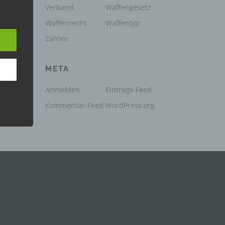
Verband
Waffengesetz
e
e
Waffenrecht
Waffentyp
nsere
 Um
Zahlen
META
Anmelden
Eintrags-Feed
Kommentar-Feed
WordPress.org
e
che
ummer,
rellen