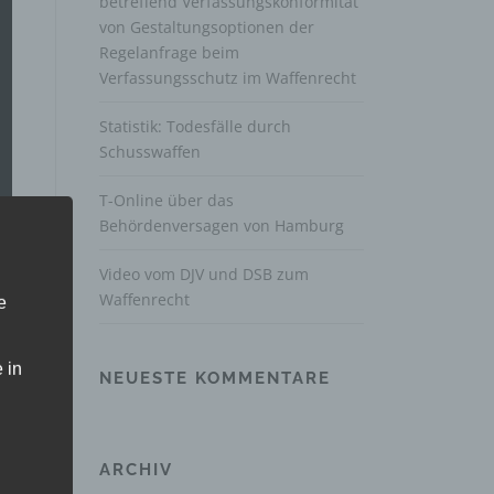
betreffend Verfassungskonformität
von Gestaltungsoptionen der
Regelanfrage beim
Verfassungsschutz im Waffenrecht
Statistik: Todesfälle durch
Schusswaffen
T-Online über das
Behördenversagen von Hamburg
Video vom DJV und DSB zum
Waffenrecht
e
 in
NEUESTE KOMMENTARE
ARCHIV