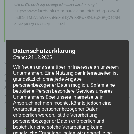
dieses Ziel auch auf uneingeschränkte Zustimmung.“
https://www.facebook.com/marcelemmerichmdb/posts/pf
bid05qLM5Vz6W3XshHn3oLDjWdSBPwK8NcFq2GPgQ1CSN
4D4dpK1gzAR7ki8rJUHEDaol
Datenschutzerklärung
Positiv ist, daß sich mit dem VDB auch schon Treffen abgehalten wurden.
Daß die für ihn beunruhigende Entwicklung der Steigerung von Kleinen
Stand: 24.12.2025
Waffenscheinen vor allem in der Tatsache begründet wird, daß es
Wir freuen uns sehr über Ihr Interesse an unserem
überhaupt erst seit einigen Jahren eine Pflicht gibt, ist verwunderlich. Auf
Unternehmen. Eine Nutzung der Internetseiten ist
die Kritikpunkte des VDB wird leider nicht eingegangen und es wäre
grundsätzlich ohne jede Angabe
sicherlich auch einfach mal nett gewesen, hätte man zur Kenntnis
personenbezogener Daten möglich. Sofern eine
genommen, daß es hier eine Vielzahl von Kritikpunkten an der Novelle gibt.
betroffene Person besondere Services unseres
Auf die Problematik illegaler Waffen und die Erhöhung von Sicherheit durch
Unternehmens über unsere Internetseite in
die Novelle wird ebenfalls nicht eingegangen.
Anspruch nehmen möchte, könnte jedoch eine
Verarbeitung personenbezogener Daten
Link zum Post:
erforderlich werden. Ist die Verarbeitung
personenbezogener Daten erforderlich und
https://www.facebook.com/marcelemmerichmdb/posts/pfbid05qLM5Vz6W
besteht für eine solche Verarbeitung keine
3XshHn3oLDjWdSBPwK8NcFq2GPgQ1CSN4D4dpK1gzAR7ki8rJUHEDaol
gesetzliche Grundlage, holen wir generell eine