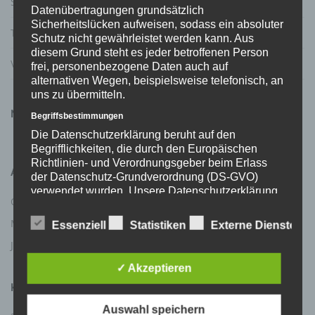
Statistik: Todesfälle durch Schusswaffen
Datenübertragungen grundsätzlich
Sicherheitslücken aufweisen, sodass ein absoluter
T-Online über das Behördenversagen von Hamburg
Schutz nicht gewährleistet werden kann. Aus
diesem Grund steht es jeder betroffenen Person
Video vom DJV und DSB zum Waffenrecht
frei, personenbezogene Daten auch auf
alternativen Wegen, beispielsweise telefonisch, an
uns zu übermitteln.
NEUESTE KOMMENTARE
Begriffsbestimmungen
Die Datenschutzerklärung beruht auf den
Begrifflichkeiten, die durch den Europäischen
Richtlinien- und Verordnungsgeber beim Erlass
ARCHIV
der Datenschutz-Grundverordnung (DS-GVO)
verwendet wurden. Unsere Datenschutzerklärung
Oktober 2023
April 2023
soll sowohl für die Öffentlichkeit als auch für
unsere Kunden und Geschäftspartner einfach
März 2023
Februar 2023
Essenziell
Statistiken
Externe Dienste
lesbar und verständlich sein. Um dies zu
Januar 2023
gewährleisten, möchten wir vorab die verwendeten
Begrifflichkeiten erläutern.
✓ Akzeptieren
Wir verwenden in dieser Datenschutzerklärung
KATEGORIEN
unter anderem die folgenden Begriffe:
Auswahl speichern