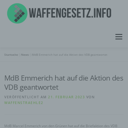
Zum
Inhalt
springen
Menü
Startseite
»
News
»
MdB Emmerich hat auf die Aktion des VDB geantwortet
ÜBER UNS
INFORMATIONEN
NEWS
MdB Emmerich hat auf die Aktion des
WISSENSPORTAL
KONTAKT
VDB geantwortet
VERÖFFENTLICHT AM
21. FEBRUAR 2023
VON
WAFFENSTRAEHLE2
MdB Marcel Emmerich von den Grünen hat auf die Briefaktion des VDB