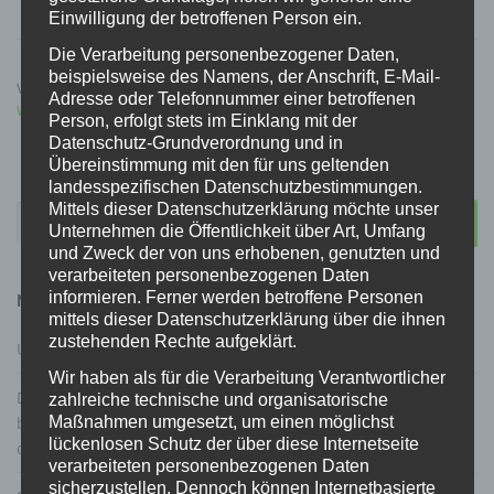
Einwilligung der betroffenen Person ein.
Die Verarbeitung personenbezogener Daten,
beispielsweise des Namens, der Anschrift, E-Mail-
VERÖFFENTLICHT IN
ALLGEMEIN
,
NOVELLE
,
VERBAND
,
Adresse oder Telefonnummer einer betroffenen
WAFFENGESETZ
,
WAFFENRECHT
,
WAFFENTYP
Person, erfolgt stets im Einklang mit der
Datenschutz-Grundverordnung und in
Übereinstimmung mit den für uns geltenden
landesspezifischen Datenschutzbestimmungen.
Mittels dieser Datenschutzerklärung möchte unser
Suchen
Unternehmen die Öffentlichkeit über Art, Umfang
nach:
und Zweck der von uns erhobenen, genutzten und
verarbeiteten personenbezogenen Daten
informieren. Ferner werden betroffene Personen
NEUESTE BEITRÄGE
mittels dieser Datenschutzerklärung über die ihnen
zustehenden Rechte aufgeklärt.
Urteil zur Schlüsselaufbewahrung Waffentresor
Wir haben als für die Verarbeitung Verantwortlicher
Die Grüne: Gutachterliche Stellungnahme Prof. Dr. Gärditz
zahlreiche technische und organisatorische
Maßnahmen umgesetzt, um einen möglichst
betreffend Verfassungskonformität von Gestaltungsoptionen
lückenlosen Schutz der über diese Internetseite
der Regelanfrage beim Verfassungsschutz im Waffenrecht
verarbeiteten personenbezogenen Daten
sicherzustellen. Dennoch können Internetbasierte