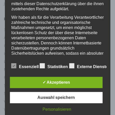
Januar 2023
mittels dieser Datenschutzerklärung über die ihnen
zustehenden Rechte aufgeklärt.
Wir haben als für die Verarbeitung Verantwortlicher
KATEGORIEN
zahlreiche technische und organisatorische
Maßnahmen umgesetzt, um einen möglichst
3D
Allgemein
lückenlosen Schutz der über diese Internetseite
Aufbewahrung
Extremismus
verarbeiteten personenbezogenen Daten
sicherzustellen. Dennoch können Internetbasierte
Gewehr
Illegale Waffen
Datenübertragungen grundsätzlich
Influencer
International
Sicherheitslücken aufweisen, sodass ein absoluter
Schutz nicht gewährleistet werden kann. Aus
Legale Waffen
Meinungen
diesem Grund steht es jeder betroffenen Person
Essenziell
Statistiken
Externe Dienste
frei, personenbezogene Daten auch auf
Messer
Novelle
alternativen Wegen, beispielsweise telefonisch, an
Pistole
Presse
uns zu übermitteln.
✓ Akzeptieren
Schreckschuss
Schusswaffe
Begriffsbestimmungen
Selbstlader
Studien
Die Datenschutzerklärung beruht auf den
Auswahl speichern
Begrifflichkeiten, die durch den Europäischen
Verband
Waffengesetz
Richtlinien- und Verordnungsgeber beim Erlass
Waffenrecht
Waffentyp
der Datenschutz-Grundverordnung (DS-GVO)
Personalisieren
verwendet wurden. Unsere Datenschutzerklärung