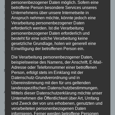
personenbezogener Daten möglich. Sofern eine
Die Grüne: Gutachterliche Stellungnahme Prof. Dr. Gärditz
betroffene Person besondere Services unseres
betreffend Verfassungskonformität von Gestaltungsoptionen
Unternehmens über unsere Internetseite in
Anspruch nehmen möchte, könnte jedoch eine
der Regelanfrage beim Verfassungsschutz im Waffenrecht
Verarbeitung personenbezogener Daten
erforderlich werden. Ist die Verarbeitung
Statistik: Todesfälle durch Schusswaffen
personenbezogener Daten erforderlich und
besteht für eine solche Verarbeitung keine
T-Online über das Behördenversagen von Hamburg
gesetzliche Grundlage, holen wir generell eine
Einwilligung der betroffenen Person ein.
Video vom DJV und DSB zum Waffenrecht
Die Verarbeitung personenbezogener Daten,
beispielsweise des Namens, der Anschrift, E-Mail-
Adresse oder Telefonnummer einer betroffenen
NEUESTE KOMMENTARE
Person, erfolgt stets im Einklang mit der
Datenschutz-Grundverordnung und in
Übereinstimmung mit den für uns geltenden
landesspezifischen Datenschutzbestimmungen.
ARCHIV
Mittels dieser Datenschutzerklärung möchte unser
Unternehmen die Öffentlichkeit über Art, Umfang
Oktober 2023
April 2023
und Zweck der von uns erhobenen, genutzten und
verarbeiteten personenbezogenen Daten
März 2023
Februar 2023
informieren. Ferner werden betroffene Personen