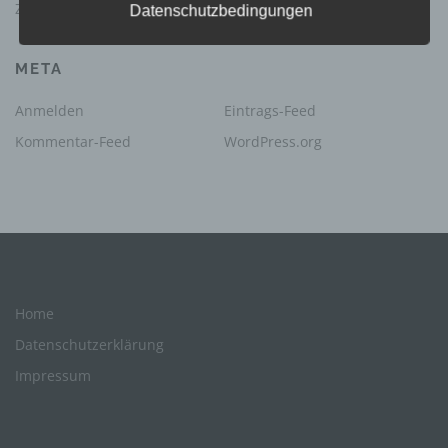
Zahlen
Datenschutzbedingungen
soll sowohl für die Öffentlichkeit als auch für
unsere Kunden und Geschäftspartner einfach
lesbar und verständlich sein. Um dies zu
META
gewährleisten, möchten wir vorab die verwendeten
Begrifflichkeiten erläutern.
Anmelden
Eintrags-Feed
Wir verwenden in dieser Datenschutzerklärung
Kommentar-Feed
WordPress.org
unter anderem die folgenden Begriffe:
a) personenbezogene Daten
Personenbezogene Daten sind alle
Informationen, die sich auf eine identifizierte
oder identifizierbare natürliche Person (im
Folgenden „betroffene Person") beziehen. Als
identifizierbar wird eine natürliche Person
angesehen, die direkt oder indirekt,
Home
insbesondere mittels Zuordnung zu einer
Datenschutzerklärung
Kennung wie einem Namen, zu einer
Kennnummer, zu Standortdaten, zu einer
Impressum
Online-Kennung oder zu einem oder mehreren
besonderen Merkmalen, die Ausdruck der
physischen, physiologischen, genetischen,
psychischen, wirtschaftlichen, kulturellen oder