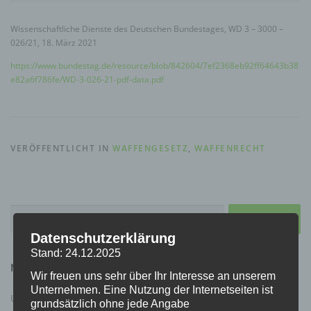
Wissenschaftliche Dienste des Deutschen Bundestages, WD 3 – 3000 –
026/21, 18. März 2021
https://www.bundestag.de/resource/blob/842604/7ef2368eb92ff64643b38
e82a6f786fe/WD-3-026-21-pdf-data.pdf
VERÖFFENTLICHT IN
WAFFENGESETZ
,
WAFFENRECHT
Suchen
nach:
Datenschutzerklärung
Stand: 24.12.2025
NEUESTE BEITRÄGE
Wir freuen uns sehr über Ihr Interesse an unserem
Unternehmen. Eine Nutzung der Internetseiten ist
Urteil zur Schlüsselaufbewahrung Waffentresor
grundsätzlich ohne jede Angabe