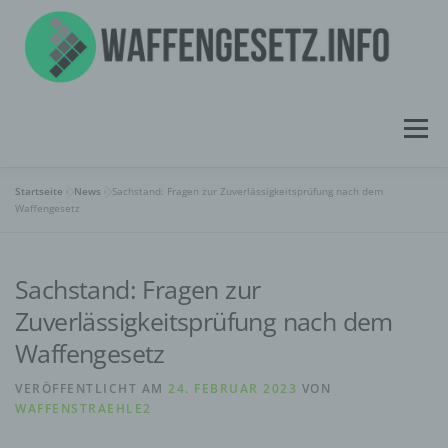
Zum
Inhalt
springen
Menü
Startseite
»
News
»
Sachstand: Fragen zur Zuverlässigkeitsprüfung nach dem
ÜBER UNS
INFORMATIONEN
NEWS
Waffengesetz
Sachstand: Fragen zur
WISSENSPORTAL
KONTAKT
Zuverlässigkeitsprüfung nach dem
Waffengesetz
VERÖFFENTLICHT AM
24. FEBRUAR 2023
VON
WAFFENSTRAEHLE2