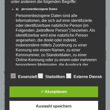
unter anderem die folgenden Begriffe:
3Fd2-9c
a) personenbezogene Daten
B
Personenbezogene Daten sind alle
Informationen, die sich auf eine identifizierte
e
NEUERE BEITRÄGE
oder identifizierbare natürliche Person (im
i
Folgenden „betroffene Person") beziehen. Als
t
identifizierbar wird eine natürliche Person
angesehen, die direkt oder indirekt,
r
insbesondere mittels Zuordnung zu einer
a
Kennung wie einem Namen, zu einer
Suchen
g
Kennnummer, zu Standortdaten, zu einer
nach:
s
Online-Kennung oder zu einem oder mehreren
besonderen Merkmalen, die Ausdruck der
n
physischen, physiologischen, genetischen,
a
NEUESTE BEITRÄGE
psychischen, wirtschaftlichen, kulturellen oder
Essenziell
Statistiken
Externe Dienste
v
sozialen Identität dieser natürlichen Person
Urteil zur Schlüsselaufbewahrung Waffentresor
sind, identifiziert werden kann.
i
g
✓ Akzeptieren
b) betroffene Person
Die Grüne: Gutachterliche Stellungnahme Prof. Dr. Gärditz
a
Betroffene Person ist jede identifizierte oder
betreffend Verfassungskonformität von Gestaltungsoptionen
identifizierbare natürliche Person, deren
t
der Regelanfrage beim Verfassungsschutz im Waffenrecht
Auswahl speichern
personenbezogene Daten von dem für die