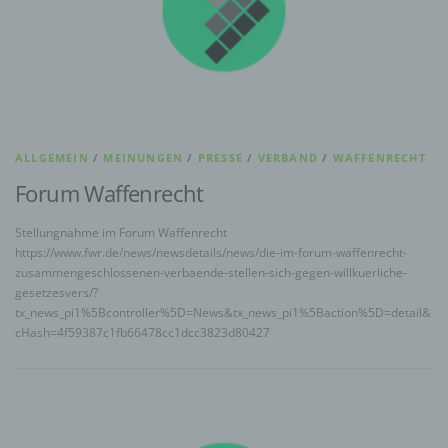
ALLGEMEIN
/
MEINUNGEN
/
PRESSE
/
VERBAND
/
WAFFENRECHT
Forum Waffenrecht
Stellungnahme im Forum Waffenrecht
https://www.fwr.de/news/newsdetails/news/die-im-forum-waffenrecht-
zusammengeschlossenen-verbaende-stellen-sich-gegen-willkuerliche-
gesetzesvers/?
tx_news_pi1%5Bcontroller%5D=News&tx_news_pi1%5Baction%5D=detail&
cHash=4f59387c1fb66478cc1dcc3823d80427