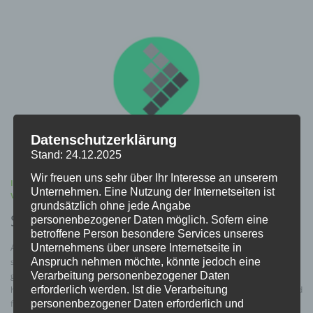
Datenschutzerklärung
Stand: 24.12.2025
Wir freuen uns sehr über Ihr Interesse an unserem
ILLEGALE WAFFEN
/
MEINUNGEN
/
NOVELLE
/
PRESSE
/
Unternehmen. Eine Nutzung der Internetseiten ist
VERBAND
/
WAFFENRECHT
grundsätzlich ohne jede Angabe
Stellungnahme des BDMP zur Novelle
personenbezogener Daten möglich. Sofern eine
betroffene Person besondere Services unseres
Unternehmens über unsere Internetseite in
Auch der Bund der Deutschen Militär- und Polizeischützen zeigt sich in
Anspruch nehmen möchte, könnte jedoch eine
seiner Stellungnahme kritisch den Plänen einer Waffenrechtsverschärfung
Verarbeitung personenbezogener Daten
gegenüber.
erforderlich werden. Ist die Verarbeitung
https://www.bdmp.de/fileadmin/user_upload/Zu_SZ_vom_6._Januar_2023.pd
personenbezogener Daten erforderlich und
f