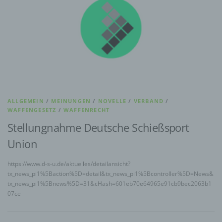
ALLGEMEIN
/
MEINUNGEN
/
NOVELLE
/
VERBAND
/
WAFFENGESETZ
/
WAFFENRECHT
Stellungnahme Deutsche Schießsport
Union
https://www.d-s-u.de/aktuelles/detailansicht?
tx_news_pi1%5Baction%5D=detail&tx_news_pi1%5Bcontroller%5D=News&
tx_news_pi1%5Bnews%5D=31&cHash=601eb70e64965e91cb9bec2063b1
07ce