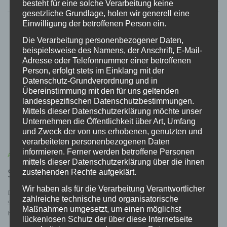
besteht für eine solche Verarbeitung keine
gesetzliche Grundlage, holen wir generell eine
Einwilligung der betroffenen Person ein.
Die Verarbeitung personenbezogener Daten,
beispielsweise des Namens, der Anschrift, E-Mail-
Adresse oder Telefonnummer einer betroffenen
Person, erfolgt stets im Einklang mit der
Datenschutz-Grundverordnung und in
Übereinstimmung mit den für uns geltenden
landesspezifischen Datenschutzbestimmungen.
Mittels dieser Datenschutzerklärung möchte unser
Unternehmen die Öffentlichkeit über Art, Umfang
und Zweck der von uns erhobenen, genutzten und
verarbeiteten personenbezogenen Daten
informieren. Ferner werden betroffene Personen
ALLGEMEIN
/
MEINUNGEN
/
PRESSE
/
VERBAND
mittels dieser Datenschutzerklärung über die ihnen
Stellungnahme des BDS zur Novelle
zustehenden Rechte aufgeklärt.
Wir haben als für die Verarbeitung Verantwortlicher
Der Präsident des BDS hat zu den geplanten Veränderungen eine
zahlreiche technische und organisatorische
Stellungnahme abgegeben.
Maßnahmen umgesetzt, um einen möglichst
https://www.bdsnet.de/aktuelles/nachrichten.html#544
lückenlosen Schutz der über diese Internetseite