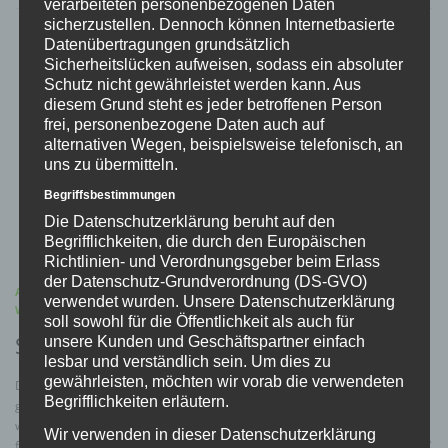
verarbeiteten personenbezogenen Daten
sicherzustellen. Dennoch können Internetbasierte
Datenübertragungen grundsätzlich
Sicherheitslücken aufweisen, sodass ein absoluter
Schutz nicht gewährleistet werden kann. Aus
diesem Grund steht es jeder betroffenen Person
frei, personenbezogene Daten auch auf
alternativen Wegen, beispielsweise telefonisch, an
uns zu übermitteln.
Begriffsbestimmungen
Die Datenschutzerklärung beruht auf den
Begrifflichkeiten, die durch den Europäischen
Richtlinien- und Verordnungsgeber beim Erlass
der Datenschutz-Grundverordnung (DS-GVO)
ALLGEMEIN
/
MEINUNGEN
/
NOVELLE
/
PRESSE
/
VERBAND
/
verwendet wurden. Unsere Datenschutzerklärung
WAFFENGESETZ
/
WAFFENRECHT
/
ZAHLEN
soll sowohl für die Öffentlichkeit als auch für
Stellungnahme des BSSB.
unsere Kunden und Geschäftspartner einfach
lesbar und verständlich sein. Um dies zu
gewährleisten, möchten wir vorab die verwendeten
Der BSSB hat sich ein einer Stellungnahme zur geplanten Novelle
Begrifflichkeiten erläutern.
geäußert. https://www.bssb.de/nachrichten/nachricht/aenderung-
waffenrecht-bssb-lehnt-verschaerfungen-fuer-sportschuetzen-ab?
Wir verwenden in dieser Datenschutzerklärung
fbclid=IwAR1ma2uez7ePsmkbLBTuTvJK8L50nRC2OD86gTYtkD6lzKvz9AHW